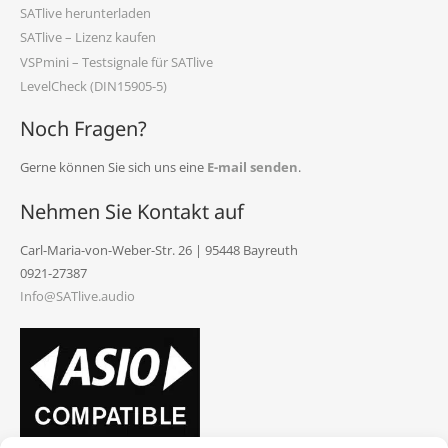
SATlive herunterladen
SATlive – Lizenz kaufen
VSPmini – Testsignale für SATlive
LevelCheck (DIN15905-5)
Noch Fragen?
Gerne können Sie sich uns eine
E-mail senden
.
Nehmen Sie Kontakt auf
Carl-Maria-von-Weber-Str. 26 | 95448 Bayreuth
0921-27387
Info@SATlive.audio